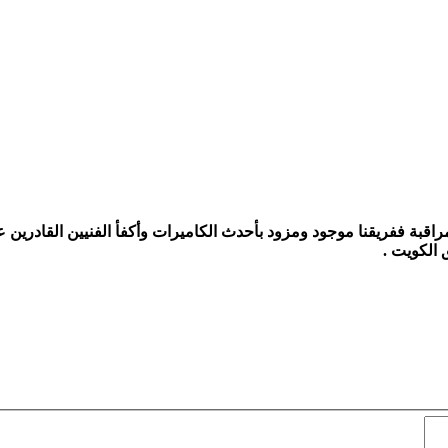
راقبة ففريقنا موجود ومزود بأحدث الكاميرات وأكفأ الفنيين القادرين 
الكويت .