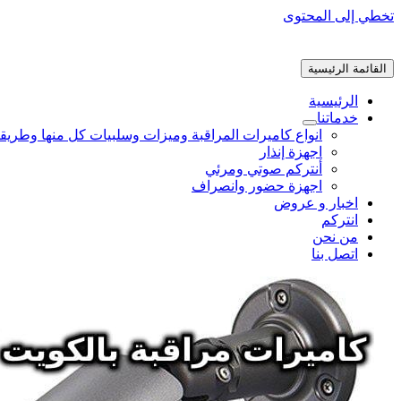
تخطي إلى المحتوى
القائمة الرئيسية
الرئيسية
خدماتنا
انواع كاميرات المراقبة وميزات وسلبيات كل منها وطريق
اجهزة إنذار
أنتركم صوتي ومرئي
اجهزة حضور وانصراف
اخبار و عروض
انتركم
من نحن
اتصل بنا