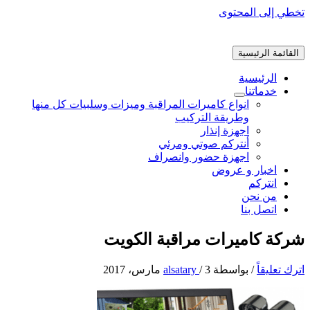
تخطي إلى المحتوى
القائمة الرئيسية
الرئيسية
خدماتنا
انواع كاميرات المراقبة وميزات وسلبيات كل منها
وطريقة التركيب
اجهزة إنذار
أنتركم صوتي ومرئي
اجهزة حضور وانصراف
اخبار و عروض
انتركم
من نحن
اتصل بنا
شركة كاميرات مراقبة الكويت
اترك تعليقاً
/ بواسطة
3 مارس، 2017
/
alsatary