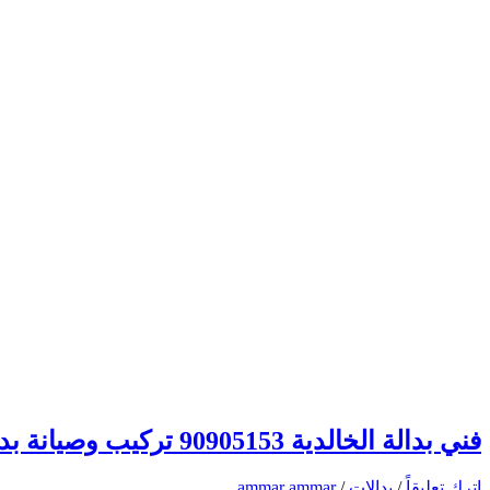
فني بدالة الخالدية 90905153 تركيب وصيانة بدالات الكويت
اترك تعليقاً
/
بدالات
/
ammar ammar