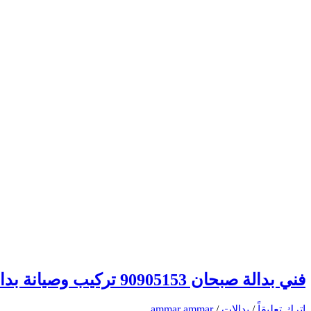
فني بدالة صبحان 90905153 تركيب وصيانة بدالات الكويت
اترك تعليقاً
/
بدالات
/
ammar ammar