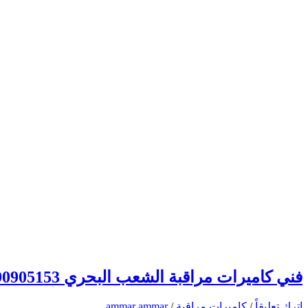
فني كاميرات مراقبة الشعب البحري 90905153 تركيب وصيانة كاميرات المراقبة
اترك تعليقاً
/
كاميرات مراقبة
/
ammar ammar