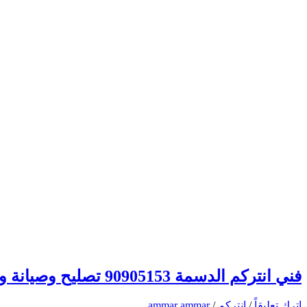
فني انتركم الدسمة 90905153 تصليح وصيانة وتركيب انتركم وبدالة الكويت
اترك تعليقاً
/
انتركم
/
ammar ammar