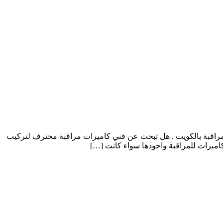
 90905153. نقدم لكم اليوم خدمة فني صيانة كاميرات المراقبة بالكويت . هل تبحث عن فني كاميرات مراقبة محترف لتركيب
كاميرات للمراقبة واجودها سواء كانت […]