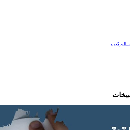
ة التركيب
بيخات