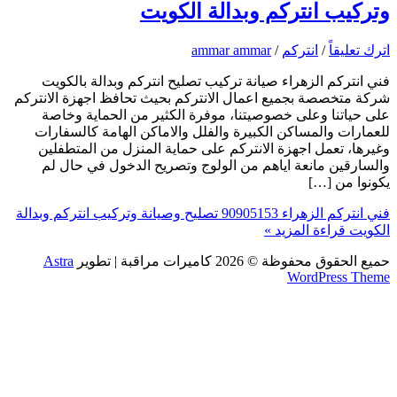
وتركيب انتركم وبدالة الكويت
اترك تعليقاً
/
انتركم
/
ammar ammar
فني انتركم الزهراء صيانة تركيب تصليح انتركم وبدالة بالكويت
شركة متخصصة بجميع اعمال الانتركم بحيث تحافظ اجهزة الانتركم
على حياتنا وعلى خصوصيتنا، موفرة الكثير من الحماية وخاصة
للعمارات والمساكن الكبيرة والفلل والاماكن الهامة كالسفارات
وغيرها، تعمل اجهزة الانتركم على حماية المنزل من المتطفلين
والسارقين مانعة اياهم من الولوج وتصريح الدخول في حال لم
يكونوا من […]
فني انتركم الزهراء 90905153 تصليح وصيانة وتركيب انتركم وبدالة
الكويت
قراءة المزيد »
حميع الحقوق محفوظة © 2026
كاميرات مراقبة
| تطوير
Astra
WordPress Theme