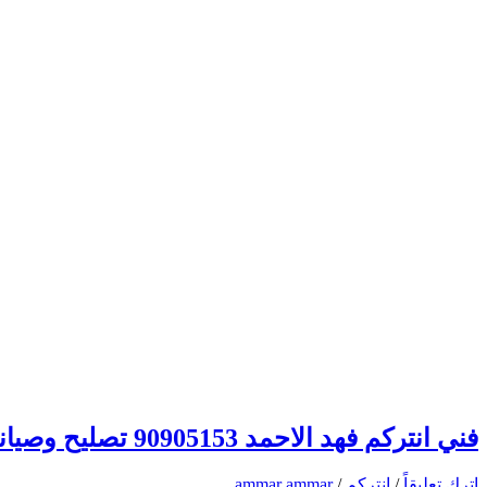
فني انتركم فهد الاحمد 90905153 تصليح وصيانة وتركيب انتركم وبدالة الكويت
اترك تعليقاً
/
انتركم
/
ammar ammar