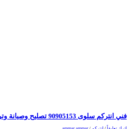
فني انتركم سلوى 90905153 تصليح وصيانة وتركيب انتركم وبدالة الكويت
اترك تعليقاً
/
انتركم
/
ammar ammar