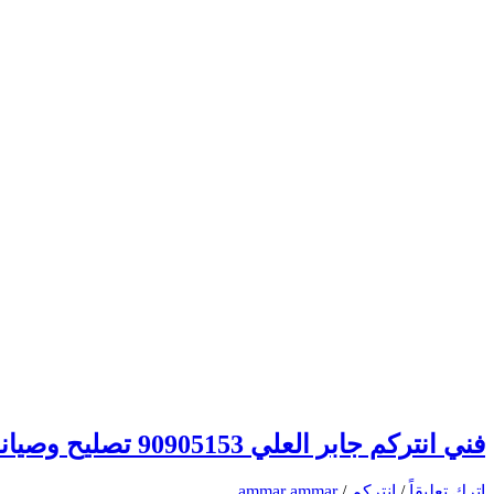
فني انتركم جابر العلي 90905153 تصليح وصيانة وتركيب انتركم وبدالة الكويت
اترك تعليقاً
/
انتركم
/
ammar ammar