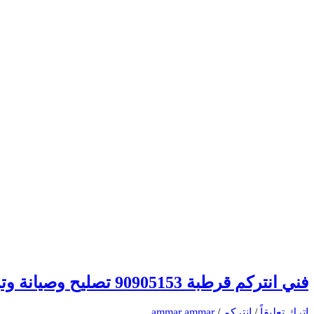
فني انتركم قرطبة 90905153 تصليح وصيانة وتركيب انتركم وبدالة الكويت
اترك تعليقاً
/
انتركم
/
ammar ammar