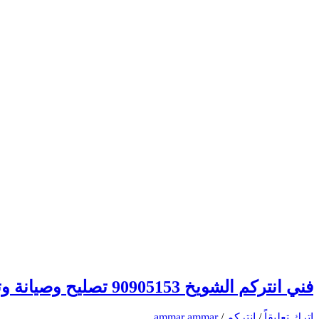
فني انتركم الشويخ 90905153 تصليح وصيانة وتركيب انتركم وبدالة الكويت
اترك تعليقاً
/
انتركم
/
ammar ammar