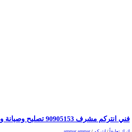
فني انتركم مشرف 90905153 تصليح وصيانة وتركيب انتركم وبدالة الكويت
اترك تعليقاً
/
انتركم
/
ammar ammar