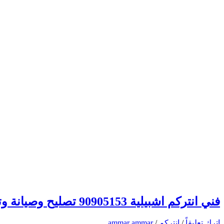
فني انتركم اشبيلية 90905153 تصليح وصيانة وتركيب انتركم وبدالة الكويت
اترك تعليقاً
/
انتركم
/
ammar ammar