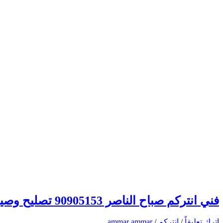
فني انتركم صباح الناصر 90905153 تصليح وصيانة وتركيب انتركم وبدالة الكويت
اترك تعليقاً
/
انتركم
/
ammar ammar