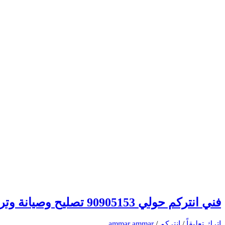
فني انتركم حولي 90905153 تصليح وصيانة وتركيب انتركم وبدالة الكويت
اترك تعليقاً
/
انتركم
/
ammar ammar