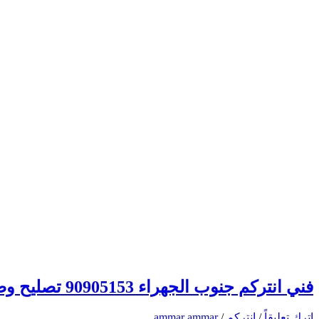
فني انتركم جنوب الجهراء 90905153 تصليح وصيانة وتركيب انتركم وبدالة الكويت
اترك تعليقاً
/
انتركم
/
ammar ammar