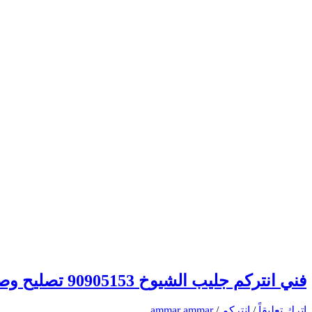
فني انتركم جليب الشيوخ 90905153 تصليح وصيانة وتركيب انتركم وبدالة الكويت
اترك تعليقاً
/
انتركم
/
ammar ammar