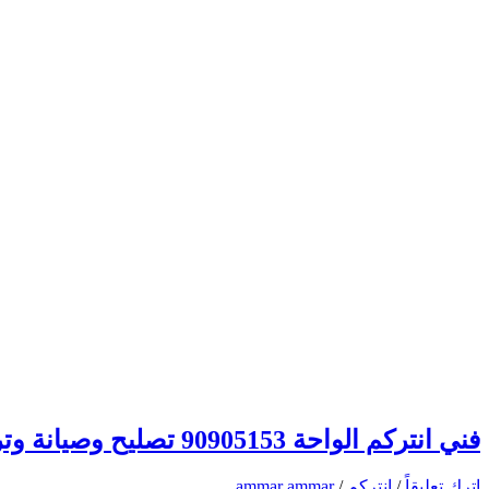
فني انتركم الواحة 90905153 تصليح وصيانة وتركيب انتركم وبدالة الكويت
اترك تعليقاً
/
انتركم
/
ammar ammar