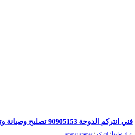
فني انتركم الدوحة 90905153 تصليح وصيانة وتركيب انتركم وبدالة الكويت
اترك تعليقاً
/
انتركم
/
ammar ammar