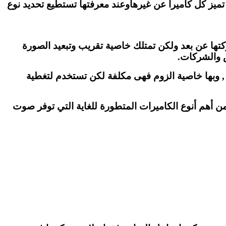
اميرات لاسلكيةWirelessوهناك العديد من الخواص التى تميز كل كاميرا عن غيرهاوعند معرفتها تستطيع تحديد نوع
التحكم فى حركتها عن بعد ولكن تمتلك خاصية تقريب وتبعيد الصورة
س والشركات.
تحركةPTZ CCTV –هى كاميرات متحركةبشكل دائرى يميناً ويساراً وأعلى وأسفل مدارها 360 درجة , وبها خاصية الزوم فهى مكلفة لكن تستخدم لتغطية
عد من أهم أنوع الكاميرات المتطورة للغاية التي توفر صوت