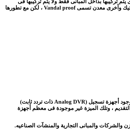
ت الـDome: هى كاميرات على شكل قبة مستديرة لذلك سميت بكاميرات الـDOME، وتعتبر كاميرات Indoor أى يتم تركيبها بداخل المبانى فقط ولا يتم تركيبها فى
الخارج لأنها لا تتحمل العوامل الجوية من أشعة الشمس والرطوبة والأمطار ، ويوجد منها كاميرات غلافها الخارجى بلاستيك وأخرى معدن تسمى Vandal proof ، لكن مع تطورها
هى كاميرات يتم توصيلها مباشرة عل جهاز DVR أو يتم توصيلها على كمبيوتر بإستخدام كارت PCI DVR، وما يميزها وجود أجهزة تسجيل (Analog DVR ذات تردد ثابت)
 التسريع والتخطى أو التقديم ، وتلك الميزة غير موجودة فى معظم أجهزة
زن والشركات والمبانى التجارية والمنشآت الصناعيه.