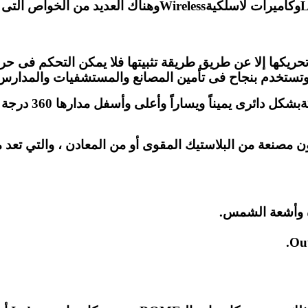
كاميرات ثابتة وكاميرات متحركة وأيضاً كاميرات سلكيةLANوك
Fixed–هى كاميرات لا يمكن تحريكها إلا عن طريق طريقة تثبيتها فلا يمكن 
 وتستخدم بنجاح فى تأمين المصانع والمستشفيات والمدار
كاميرات مراقبة م
طيل وتكون مصنعة من البلاستيك المقوى أو من المعادن ، والتي ت
رة وأشعة الشمس.