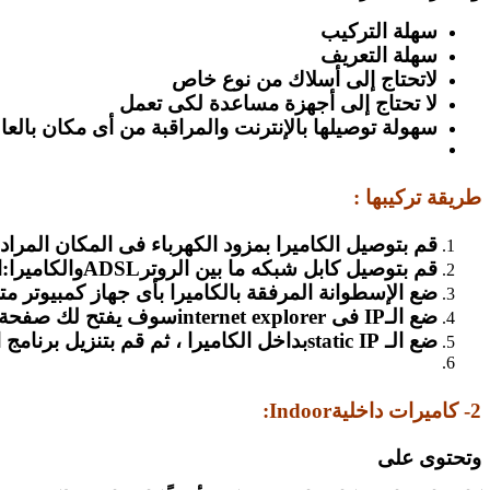
سهلة التركيب
سهلة التعريف
لاتحتاج إلى أسلاك من نوع خاص
لا تحتاج إلى أجهزة مساعدة لكى تعمل
سهولة توصيلها بالإنترنت والمراقبة من أى مكان بالعال
طريقة تركيبها :
قم بتوصيل الكاميرا بمزود الكهرباء فى المكان المراد 
قم بتوصيل كابل شبكه ما بين الروترADSLوالكاميرا:اذا كان هناك سويتش موصل بالروتر فقم بتوصيلها إلىالسويتش.
ضع الإسطوانة المرفقة بالكاميرا بأى جهاز كمبيوتر متصل بال
ضع الـIP فى internet explorerسوف يفتح لك صفحة التحكم بالكاميرا.
ضع الـ static IPبداخل الكاميرا ، ثم قم بتنزيل برنامج التحكم بالكاميرا من خلالCD المرفق بالكاميرا.
2- كاميرات داخليةIndoor:
وتحتوى على