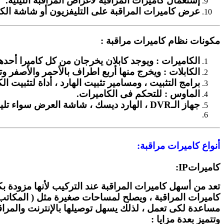
إستعمال كاميرات المراقبة لأغراض المراقبة الليلية.
عرض كاميرات المراقبة على التليفزيون أو شاشة الك
مكونات نظام كاميرات مراقبة :
الكاميرات : ويوجد كابلان يخرجان من كل كاميرا أحدهما 
الكابلات : ويخرج منها أربع اطراف بالأحمر والأصفر وتست
برامج التثبيت ، ومسامير تثبيت الهارد ، أداة لتثبيت 
الماوس : للتحكم فى الكاميرات.
جهاز الـDVR ، الهارد ديسك ، شاشة العرض سواء تليفزيون أو كمبيوتر.
أنواع كاميرات مراقبة:
كاميراتIP:
تعد من أسهل كاميرات المراقبة عند التركيب لأنها مزودة 
كاميرات المراقبة ، ويصلح لمساحات صغيرة مثل ( المكاتب ،
مساعدة لكى تعمل ، لذلك يسهل توصيلها بالإنترنت والمراقبة 
وتتميز بعدة مزايا :