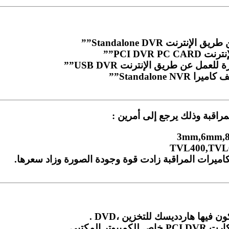
ت Standalone DVR””
PCI DV””
 عن طريق الإنترنت USB DVR””
Standalon””
مراقبة وذلك يرجع إلى أمرين :
اميرات المراقبة زادت قوة وجودة الصورة وزاد سعرها.
لمكتبى .