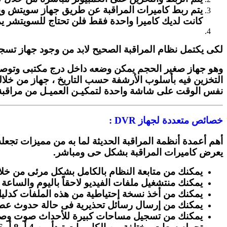
يتم ربط كاميرات المراقبة عن طريق جهاز سويتش ويقو
كانت لديك كاميرا واحدة فقط فلن تحتاج للسويتشر يم
لكى يكتمل نظام المراقبة الصحيح لابد من وجود جهاز تسجيل ك
وهو جهاز صغير الحجم يمكن وضعه داخل درج مكتبى وتوصل ب
التخزين فيه بأسلوب الأرشفة حسب التاريخ ، جهاز من خلاله
نفس الوقت على شاشة واحدة لتمكيـن العميـل من مراقبة
خصائص متعددة لجهاز DVR :
أهم أعمدة أنظمة المراقبة الحديثة لما به من مميزات تجعله
يعرض كاميرات المراقبة بشكل حى ومباشر.
يمكنك من متابعة النظام بالكامل بشكل مرئى من خلال ا
يمكنك منتشغيل ملفات الفيديو لاحقاً باليوم والساعة و
يمكنك من أخذ نسخة إحتياطية من هذه الملفات كدليل
يمكنك من إرسال رسائل تحذيرية فى حالة حدوث عطل 
يمكنك من تسجيل مساحات كبيرة للأحداث صوت وصو