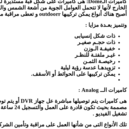
أصبح هناك أنواع يمكن تركيبها outdoorr و تعطى مراقبة مشهد بزاوية رؤية كبيرة 360 درجة.
وتتميز بعـدة مزايا :
ذات شكل إنسيابى
ذات حجـم صغيـر
خفيفـة الـوزن
غيـر ملفتـة للنظـر
رخيصـة الثمـن
تزويدهـا عدسة رؤية ليلية
يمكن تركيبها على الحوائط أو الأسقف.
كاميرات الــ Analog :
مصممة بحي
تشغيل الفيديو .
تلك الأنواع التى من شأنها العمل على مراقبة وتأمين الشرك