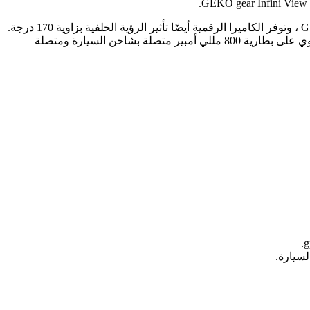
يعتمد النظام الرقمي على كاميرا أمامية تدعم مستشعرات Sony Exmor وكاميرا خلفية مزودة بعدسة مقاومة للماء IPX7 تدعم مستشعرات G ، وتوفر الكاميرا الرقمية أيضًا تأثير الرؤية الخلفية بزاوية 170 درجة.
يمكنك تسجيل مقطع فيديو بدقة 1920 × 1080 بكسل وحوالي 30 إطارًا في الثانية. كما أنه مجهز ببطاقة microSD بسعة 16 جيجا بايت. كما يحتوي على بطارية 800 مللي أمبير متصلة بشاحن السيارة ومتصلة
لسيارة.