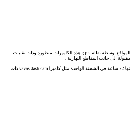
يستخدم البعض كاميرات الرؤية الامامية في السيارة والتي تعمل على تسجيل مايحدث امام السائق واحيانا خلفة ، بالاضافة الى خاصية تحديد المواقع بوسطة نظام g p s هذه الكاميرات متطورة وذات تقنيات
مقبولة الى جانب المقاطع النهارية ،
وهناك كاميرات متطورة تتميز بميزة الدوران بزاوية 360 درجة وبالتالي توفر مجال رؤية اوسع بالاضافة الى انها تحتوي على بطارية تبلغ صلاحيتها 72 ساعة في الشحنة الواحدة مثل كاميرا vavas dash cam ذات