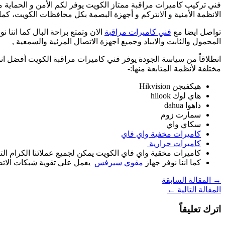
فني تركيب كاميرات مراقبة ممتاز الكويت يوفر لكم الأمن و الحماية
الانظمة الأمنية و الانتركم و أجهزة البصمة بكل محافظات الكويت، كما
تواصل ايضا مع
فني كاميرات مراقبة
الان وتمتع براحة البال كما اننا نو
المحمول والثابت والايباد وجميع اجهزة الاتصال المرئية والسمعية ,
انطلاقاً من سياسة الجودة يوفر فني كاميرات مراقبة الكويت أفضل انواع 
مختلفة لأنظمة المتابعة منها:-
هيكفيجن Hikvision
هاي لوك hilook
داهوا dahua
سمارت زوم
سكاي واي
كاميرات مخفية واي فاي
كاميرات حرارية
كاميرات مخقية واي فاي الكويت يمكن لجميع عملائنا الكرام ا
كما اننا نوفر جهاز
مقوي سيرفس
يعمل على تقوية شبكات الاتصا
→
المقالة السابقة
المقالة التالية
←
اترك تعليقاً