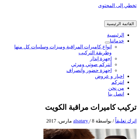
تخطي إلى المحتوى
القائمة الرئيسية
الرئيسية
خدماتنا
انواع كاميرات المراقبة وميزات وسلبيات كل منها
وطريقة التركيب
اجهزة إنذار
أنتركم صوتي ومرئي
اجهزة حضور وانصراف
اخبار و عروض
انتركم
من نحن
اتصل بنا
تركيب كاميرات مراقبة الكويت
اترك تعليقاً
/ بواسطة
8 مارس، 2017
/
alsatary