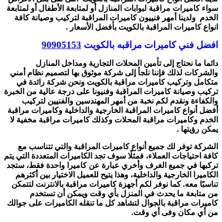
سواء كاميرات مراقبة لبوابات المنازل أو لمتابعة الأطفال أو لمتابعة
الخدم ولدينا أمهر فنييون كاميرات المراقبة لتركيب وصيانة كافة
انواع كاميرات المراقبة بالكويت بأفضل الأسعار .
افضل فني كاميرات مراقبه بالكويت
90905153
دائما ما نحتاج إلى تأمين المحلات التجارية ومداخل المنازل
والشركات لذلك فإننا نلجأ إلى شركة موثوق بها لتصميم نظام أمني
متكامل وتركيب كاميرات مراقبة بالكويت ونحن شركة رائدة في
تركيب وصيانة كاميرات المراقبة وفنيونا على درجة عالية من الخبرة
والكفاءة ونقدم لكم نخبة من أمهر المهندسين والفنيين لتركيب
أفضل أنواع كاميرات المراقبة الخارجية والداخلية وكاميرات مراقبة
الخدم وكاميرات مراقبة المحلات وكذلك كاميرات مراقبة مخفية لا
يمكن رؤيتها .
الشركة توفر لك جميع أنواع كاميرات المراقبة والتي تتناسب مع
كافة احتياجات العملاء، فمثلًا سوف تجد الكاميرات المتعددة التي يتم
تركبها في جميع الغرف وأخري عبارة عن كاميرا واحدة فقط، ستجد
الكاميرا الخارجية والداخلية، وهذا يتيح للعميل الاختيار بين أكثرهم
تناسبًا معه. كما نوفر لكم أجهزة كاميرات مراقبة بالانترنت لتتمكن
من متابعة ما يحدث في المنزل بأي وقت ويمكن أن تستخدم
كاميرات مراقبة بالجوال لتشاهد كل ما تنقله الكاميرات على جوالك
من أي مكان وفى أي وقت.